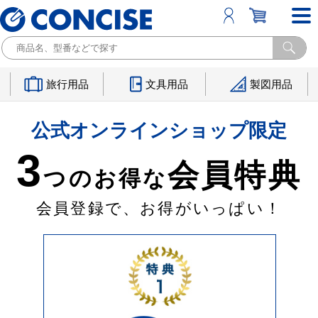
旅行用品
文具用品
製図用品
公式オンラインショップ限定
3
会員特典
つのお得な
会員登録で、お得がいっぱい！