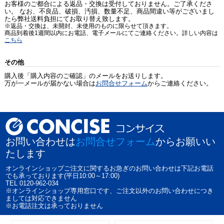
お客様のご都合による返品・交換は受付しておりません。ご了承くださ
い。 なお、不良品、破損、汚損、数量不足、商品間違い等がございまし
たら弊社送料負担にてお取り替え致します。
※返品・交換は、未開封、未使用のものに限らせて頂きます。
商品到着後1週間以内にお電話、電子メールにてご連絡ください。詳しい内容は
こちら
その他
購入後「購入内容のご確認」のメールをお送りします。
万が一メールが届かない場合は
お問合せフォーム
からご連絡ください。
お問い合わせは
お問合せフォーム
からお願いい
たします
オンラインショップご注文に関するお急ぎのお問い合わせは下記お電話
でも承っております(平日10:00～17:00)
TEL 0120-962-034
※オンラインショップ専用窓口です、ご注文以外のお問い合わせにつき
ましては対応できません
※お電話注文は承っておりません