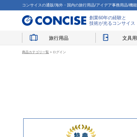
コンサイスの通販/海外・国内の旅行用品/アイデア事務用品/機
創業60年の経験と
技術が光るコンサイス
旅行用品
文具
商品カテゴリ一覧
> ログイン