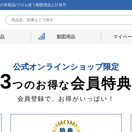
能の革製品/プロも使う製図用品と計算尺
用品
製図用品
マイペー
公式オンラインショップ限定
3
会員特
つのお得な
会員登録で、お得がいっぱい！