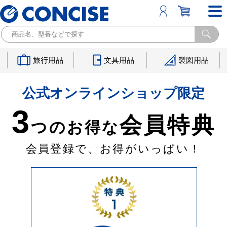
旅行用品
文具用品
製図用品
公式オンラインショップ限定
3
会員特典
つのお得な
会員登録で、お得がいっぱい！