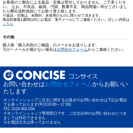
お客様のご都合による返品・交換は受付しておりません。ご了承くださ
い。 なお、不良品、破損、汚損、数量不足、商品間違い等がございまし
たら弊社送料負担にてお取り替え致します。
※返品・交換は、未開封、未使用のものに限らせて頂きます。
商品到着後1週間以内にお電話、電子メールにてご連絡ください。詳しい内容は
こちら
その他
購入後「購入内容のご確認」のメールをお送りします。
万が一メールが届かない場合は
お問合せフォーム
からご連絡ください。
お問い合わせは
お問合せフォーム
からお願いい
たします
オンラインショップご注文に関するお急ぎのお問い合わせは下記お電話
でも承っております(平日10:00～17:00)
TEL 0120-962-034
※オンラインショップ専用窓口です、ご注文以外のお問い合わせにつき
ましては対応できません
※お電話注文は承っておりません