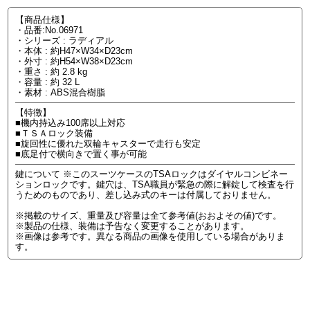
【商品仕様】
・品番:No.06971
・シリーズ : ラディアル
・本体 : 約H47×W34×D23cm
・外寸 : 約H54×W38×D23cm
・重さ : 約 2.8 kg
・容量 : 約 32 L
・素材 : ABS混合樹脂
【特徴】
■機内持込み100席以上対応
■ＴＳＡロック装備
■旋回性に優れた双輪キャスターで走行も安定
■底足付で横向きで置く事が可能
鍵について ※このスーツケースのTSAロックはダイヤルコンビネー
ションロックです。鍵穴は、TSA職員が緊急の際に解錠して検査を行
うためのものであり、差し込み式のキーは付属しておりません。
※掲載のサイズ、重量及び容量は全て参考値(おおよその値)です。
※製品の仕様、装備は予告なく変更することがあります。
※画像は参考です。異なる商品の画像を使用している場合がありま
す。