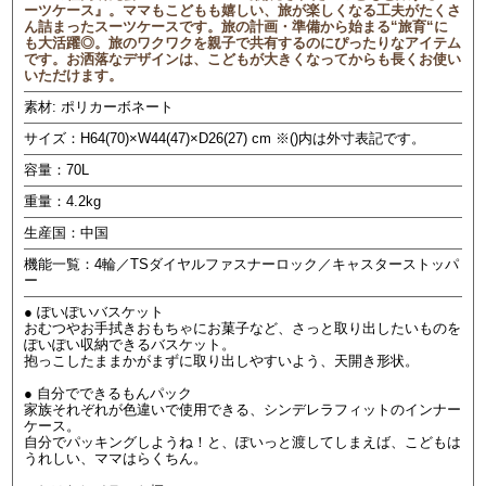
ーツケース』。ママもこどもも嬉しい、旅が楽しくなる工夫がたくさ
ん詰まったスーツケースです。旅の計画・準備から始まる“旅育“に
も大活躍◎。旅のワクワクを親子で共有するのにぴったりなアイテム
です。お洒落なデザインは、こどもが大きくなってからも長くお使い
いただけます。
素材: ポリカーボネート
サイズ：H64(70)×W44(47)×D26(27) cm ※()内は外寸表記です。
容量：70L
重量：4.2kg
生産国：中国
機能一覧：4輪／TSダイヤルファスナーロック／キャスターストッパ
ー
● ぽいぽいバスケット
おむつやお手拭きおもちゃにお菓子など、さっと取り出したいものを
ぽいぽい収納できるバスケット。
抱っこしたままかがまずに取り出しやすいよう、天開き形状。
● 自分でできるもんパック
家族それぞれが色違いで使用できる、シンデレラフィットのインナー
ケース。
自分でパッキングしようね！と、ぽいっと渡してしまえば、こどもは
うれしい、ママはらくちん。