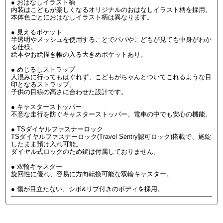
● おはなしイラスト柄
内装はこどもが楽しくなるオリジナルのおはなしイラスト柄を採用。
本体色ごとにおはなしイラスト柄は異なります。
● 見えるポケット
半透明やメッシュを使用することでパパやこどもが見ても中身がわか
る仕様。
絵本やお絵描き帳の入る大きめポケットあり。
● めじるしストラップ
人混みに行ってもはぐれず、こどもがちゃんとついてこれるような目
印となるストラップ。
子供の目線の高さに合わせた設計です。
● キャスターストッパー
不意な走行を防ぐキャスターストッパー。電車の中でも安心の機能。
● TSダイヤルファスナーロック
TSダイヤルファスナーロック(Travel Sentry認可ロック)搭載で、施錠
したまま預け入れ可能。
ダイヤル式ロックのため鍵は付属しておりません。
● 双輪キャスター
旋回性に優れ、容易に方向転換可能な双輪キャスター。
● 傷が目立たない、シボ&リブ付きのボディを採用。