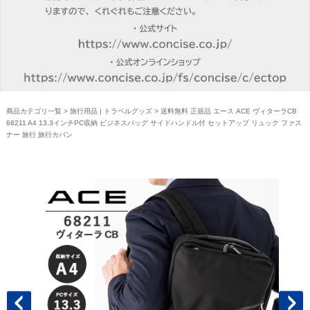
商品カテゴリ一覧
>
旅行用品 | トラベルグッズ
> 送料無料 正規品 エース ACE ヴィターラCB
68211 A4 13.3インチPC収納 ビジネスバッグ サイドハンドル付 セットアップ リュック ファス
ナー 旅行 旅行カバン