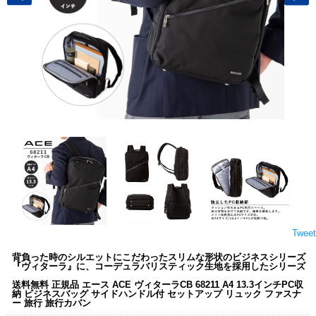
Tweet
背負った時のシルエットにこだわったスリムな形状のビジネスシリーズ
『ヴィターラ』に、コーデュラバリスティック生地を採用したシリーズ
送料無料 正規品 エース ACE ヴィターラCB 68211 A4 13.3インチPC収
納 ビジネスバッグ サイドハンドル付 セットアップ リュック ファスナ
ー 旅行 旅行カバン