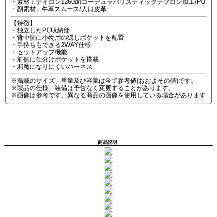
・素材：ナイロン1260dnコーデュラバリスティックテフロン加工/PU
・副素材 : 牛革スムース/人口皮革
【特徴】
・独立したPC収納部
・背中側に小物用の隠しポケットを配置
・手持ちもできる2WAY仕様
・セットアップ機能
・前側に仕分けポケットを搭載
・邪魔になりにくいハーネス
※掲載のサイズ、重量及び容量は全て参考値(おおよその値)です。
※製品の仕様、装備は予告なく変更することがあります。
※画像は参考です。異なる商品の画像を使用している場合があります
商品説明