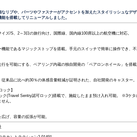
細なリブや、パーツやファスナーがアクセントを加えたスタイリッシュなデザ
機能を搭載してリニューアルしました。
イズ/S、2～3日の旅行向け。国際線、国内線100席以上の航空機に対応。
】
ー機能であるマジックストップを搭載。手元のスイッチで簡単に操作でき、不
走行を可能にする、ベアリング内蔵の独自開発の「ベアロンホイール」を搭載
】
、従来品に比べ約30％の体感音量軽減が証明された、自社開発のキャスター。
ロック】
ク(Travel Sentry認可ロック)搭載で、施錠したまま預け入れ可能。 ※3
ません。
】
を広げ、容量の拡張が可能。
社
ロテカ）トラクション2 01491