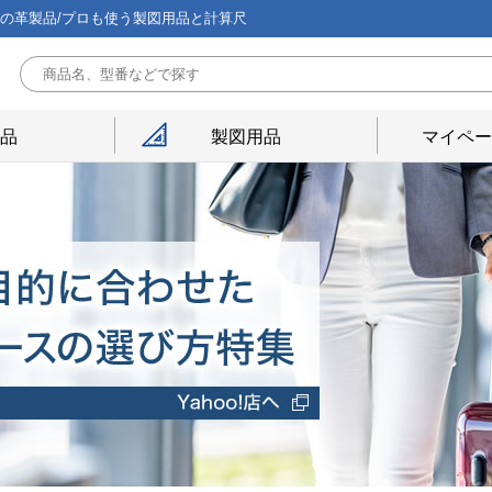
能の革製品/プロも使う製図用品と計算尺
用品
製図用品
マイペー