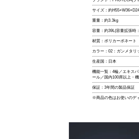
サイズ：約H55×W36×
重量：約3.3kg
容量：約39L(容量拡張時：
材質：ポリカーボネート
カラー：02：ガンメタリ
生産国：日本
機能一覧：4輪／エキス
ール／国内100席以上・
保証：3年間の製品保証
※商品の色はお使いのデ