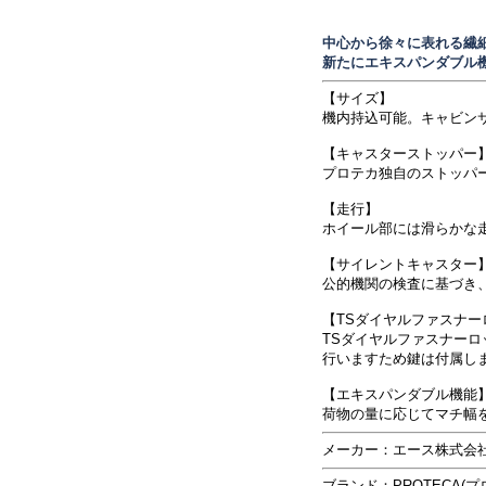
中心から徐々に表れる繊
新たにエキスパンダブル
【サイズ】
機内持込可能。キャビンサ
【キャスターストッパー
プロテカ独自のストッパ
【走行】
ホイール部には滑らかな
【サイレントキャスター
公的機関の検査に基づき
【TSダイヤルファスナー
TSダイヤルファスナーロッ
行いますため鍵は付属し
【エキスパンダブル機能
荷物の量に応じてマチ幅
メーカー：エース株式会
ブランド：PROTECA(プ