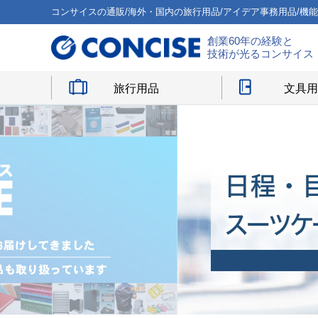
コンサイスの通販/海外・国内の旅行用品/アイデア事務用品/機
創業60年の経験と
技術が光るコンサイス
旅行用品
文具