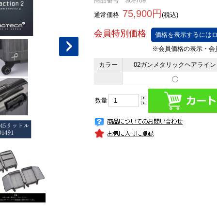
商品番号 ace789
75,900円
通常価格
(税込)
価格を表示するにはロ
カラー
02ガンメタリックヘアライン
数量