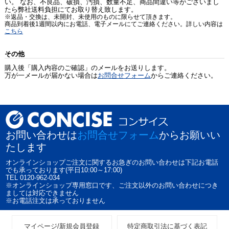
い。 なお、不良品、破損、汚損、数量不足、商品間違い等がございまし
たら弊社送料負担にてお取り替え致します。
※返品・交換は、未開封、未使用のものに限らせて頂きます。
商品到着後1週間以内にお電話、電子メールにてご連絡ください。詳しい内容は
こちら
その他
購入後「購入内容のご確認」のメールをお送りします。
万が一メールが届かない場合は
お問合せフォーム
からご連絡ください。
お問い合わせは
お問合せフォーム
からお願いい
たします
オンラインショップご注文に関するお急ぎのお問い合わせは下記お電話
でも承っております(平日10:00～17:00)
TEL 0120-962-034
※オンラインショップ専用窓口です、ご注文以外のお問い合わせにつき
ましては対応できません
※お電話注文は承っておりません
マイページ/新規会員登録
特定商取引法に基づく表記