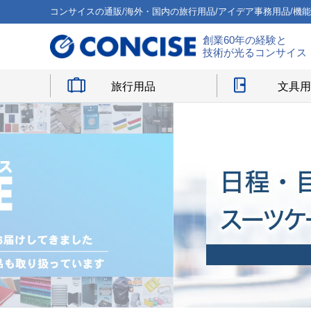
コンサイスの通販/海外・国内の旅行用品/アイデア事務用品/機
創業60年の経験と
技術が光るコンサイス
旅行用品
文具