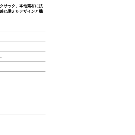
クサック。本他素材に抗
兼ね備えたデザインと機
工