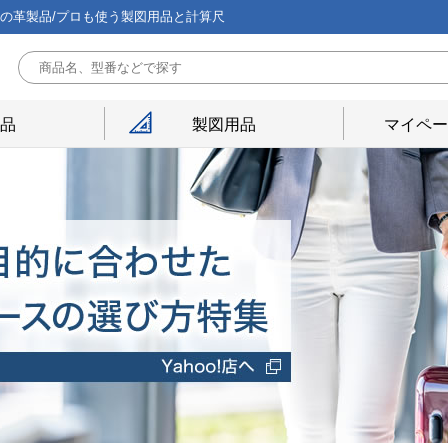
能の革製品/プロも使う製図用品と計算尺
用品
製図用品
マイペー