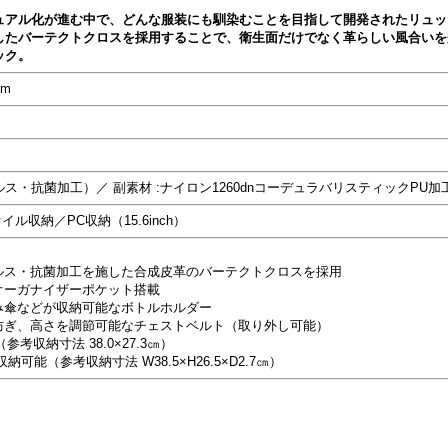
ュアル化が進む中で、どんな服装にも馴染むことを目指して開発されたリュッ
したバーテクトクロスを採用することで、衛生面だけでなく革らしい風合いを
ック。
cm
ス・抗菌加工）／ 副素材 :ナイロン1260dnコーデュラバリスティックPU加
ル収納／PC収納（15.6inch）
ィルス・抗菌加工を施した合成皮革のバーテクトクロスを採用
オーガナイザーポケット搭載
み傘などが収納可能なボトルホルダー
を防ぎ、高さを調節可能なチェストベルト（取り外し可能）
参考収納寸法 38.0×27.3㎝）
収納可能（参考収納寸法 W38.5×H26.5×D2.7㎝）