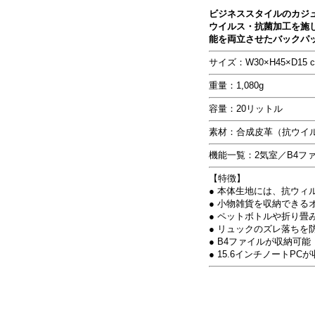
ビジネススタイルのカジ
ウイルス・抗菌加工を施
能を両立させたバックパ
サイズ：W30×H45×D15 
重量：1,080g
容量：20リットル
素材：合成皮革（抗ウイル
機能一覧：2気室／B4ファイ
【特徴】
● 本体生地には、抗ウ
● 小物雑貨を収納できる
● ペットボトルや折り畳
● リュックのズレ落ち
● B4ファイルが収納可能（
● 15.6インチノートPCが