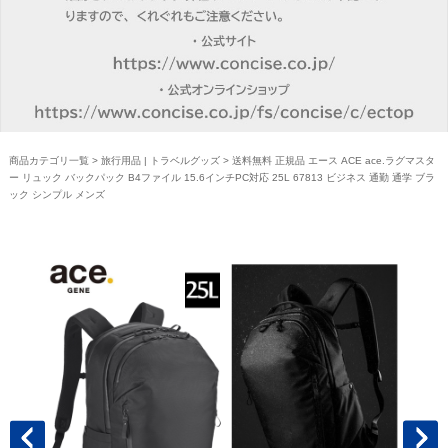
商品カテゴリ一覧
>
旅行用品 | トラベルグッズ
> 送料無料 正規品 エース ACE ace.ラグマスタ
ー リュック バックパック B4ファイル 15.6インチPC対応 25L 67813 ビジネス 通勤 通学 ブラ
ック シンプル メンズ