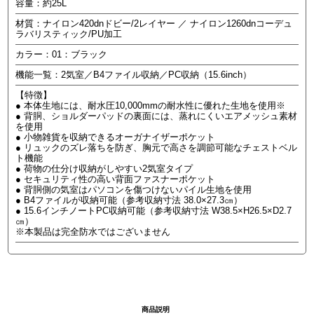
容量：約25L
材質：ナイロン420dnドビー/2レイヤー ／ ナイロン1260dnコーデュ
ラバリスティック/PU加工
カラー：01：ブラック
機能一覧：2気室／B4ファイル収納／PC収納（15.6inch）
【特徴】
● 本体生地には、耐水圧10,000mmの耐水性に優れた生地を使用※
● 背胴、ショルダーパッドの裏面には、蒸れにくいエアメッシュ素材
を使用
● 小物雑貨を収納できるオーガナイザーポケット
● リュックのズレ落ちを防ぎ、胸元で高さを調節可能なチェストベル
ト機能
● 荷物の仕分け収納がしやすい2気室タイプ
● セキュリティ性の高い背面ファスナーポケット
● 背胴側の気室はパソコンを傷つけないパイル生地を使用
● B4ファイルが収納可能（参考収納寸法 38.0×27.3㎝）
● 15.6インチノートPC収納可能（参考収納寸法 W38.5×H26.5×D2.7
㎝）
※本製品は完全防水ではございません
商品説明