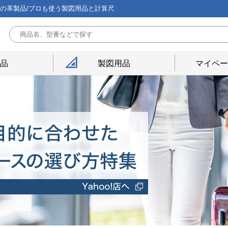
能の革製品/プロも使う製図用品と計算尺
用品
製図用品
マイペー