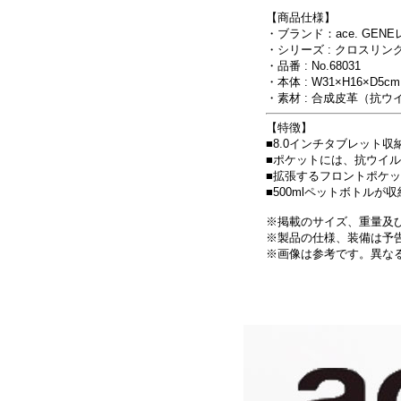
【商品仕様】
・ブランド：ace. GEN
・シリーズ : クロスリン
・品番 : No.68031
・本体 : W31×H16×D5cm
・素材 : 合成皮革（抗
【特徴】
■8.0インチタブレット収
■ポケットには、抗ウイ
■拡張するフロントポケ
■500mlペットボトルが
※掲載のサイズ、重量及び
※製品の仕様、装備は予
※画像は参考です。異な