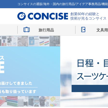
コンサイスの通販/海外・国内の旅行用品/アイデア事務用品/機
創業60年の経験と
技術が光るコンサイス
旅行用品
文具