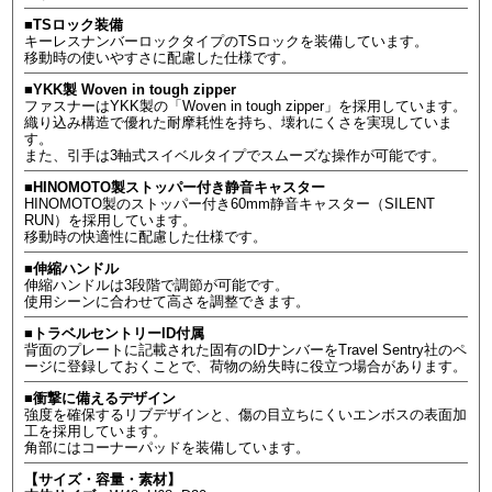
■TSロック装備
キーレスナンバーロックタイプのTSロックを装備しています。
移動時の使いやすさに配慮した仕様です。
■YKK製 Woven in tough zipper
ファスナーはYKK製の「Woven in tough zipper」を採用しています。
織り込み構造で優れた耐摩耗性を持ち、壊れにくさを実現していま
す。
また、引手は3軸式スイベルタイプでスムーズな操作が可能です。
■HINOMOTO製ストッパー付き静音キャスター
HINOMOTO製のストッパー付き60mm静音キャスター（SILENT
RUN）を採用しています。
移動時の快適性に配慮した仕様です。
■伸縮ハンドル
伸縮ハンドルは3段階で調節が可能です。
使用シーンに合わせて高さを調整できます。
■トラベルセントリーID付属
背面のプレートに記載された固有のIDナンバーをTravel Sentry社のペ
ージに登録しておくことで、荷物の紛失時に役立つ場合があります。
■衝撃に備えるデザイン
強度を確保するリブデザインと、傷の目立ちにくいエンボスの表面加
工を採用しています。
角部にはコーナーパッドを装備しています。
【サイズ・容量・素材】