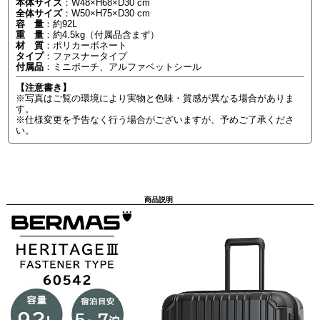
本体サイズ
：W48×H68×D30 cm
全体サイズ
：W50×H75×D30 cm
容 量
：約92L
重 量
：約4.5kg（付属品含まず）
材 質
：ポリカーボネート
タイプ
：ファスナータイプ
付属品
：ミニポーチ、アルファベットシール
【注意書き】
※写真はご覧の環境により実物と色味・質感が異なる場合がありま
す。
※仕様変更を予告なく行う場合がございますが、予めご了承くださ
い。
商品説明