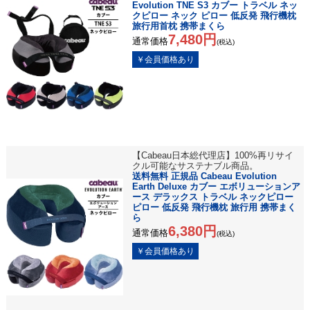
Evolution TNE S3 カブー トラベル ネッ
クピロー ネック ピロー 低反発 飛行機枕
旅行用首枕 携帯まくら
7,480円
通常価格
(税込)
【Cabeau日本総代理店】100%再リサイ
クル可能なサステナブル商品。
送料無料 正規品 Cabeau Evolution
Earth Deluxe カブー エボリューションア
ース デラックス トラベル ネックピロー
ピロー 低反発 飛行機枕 旅行用 携帯まく
ら
6,380円
通常価格
(税込)