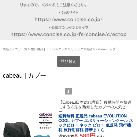
商品カテゴリ一覧
>
旅行用品 | トラベルグッズ
>
リラックス用品
> cabeau | カブー
並び替え
cabeau | カブー
1
【Cabeau日本総代理店】移動時間を快適
にする方法を熟知したカブーの人気ピロ
ー
送料無料 正規品 cabeau EVOLUTION
COOL カブー エボリューションクール ネ
ックピロー ネック ピロー 低反発 飛行機
枕 旅行用首枕 携帯まくら
8,580円
通常価格
(税込)