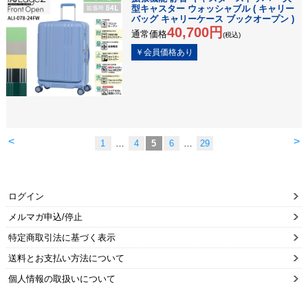
型キャスター ウォッシャブル ( キャリー
バッグ キャリーケース ブックオープン )
40,700円
通常価格
(税込)
<
>
1
…
4
5
6
…
29
ログイン
メルマガ申込/停止
特定商取引法に基づく表示
送料とお支払い方法について
個人情報の取扱いについて