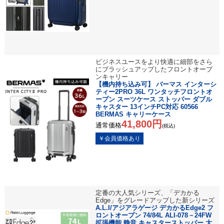
ビジネスユースをより快適に細部をさら
にブラッシュアップしたフロントオープ
ンキャリー
【機内持ち込み可】 バーマス インターシ
ティー2PRO 36L ワンタッチフロントオ
ープン スーツケース ストッパー ダブル
キャスター 13インチPC対応 60566
BERMAS キャリーケース
41,800円
通常価格
(税込)
定番の大人気シリーズ、「デカかる
Edge」をグレードアップした新シリーズ
A.L.I/アジアラゲージ デカかるEdge2 フ
ロントオープン 74/84L ALI-078－24FW
拡張機能 静音 キャスターストッパー 大