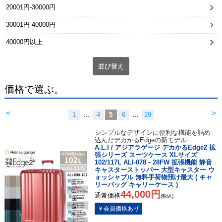
20001円-30000円
30001円-40000円
40000円以上
並び替え
価格で選ぶ。
<
>
1
…
4
5
6
…
29
シンプルなデザインに便利な機能を詰め
込んだデカかるEdgeの新モデル
A.L.I / アジアラゲージ デカかるEdge2 拡
張シリーズ スーツケース XLサイズ
102/117L ALI-078－28FW 拡張機能 静音
キャスターストッパー 大型キャスター ウ
ォッシャブル 無料手荷物預け最大 ( キャ
リーバッグ キャリーケース )
44,000円
通常価格
(税込)