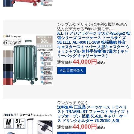
シンプルなデザインに便利な機能を詰め
込んだデカかるEdgeの新モデル
A.L.I / アジアラゲージ デカかるEdge2 拡
張シリーズ スーツケース トールサイズ
98/111L ALI-090TL-28W 拡張機能 静音
キャスターストッパー 大型キャスター ウ
ォッシャブル 無料手荷物預け最大 ( キャ
リーバッグ キャリーケース )
44,000円
通常価格
(税込)
ワンタッチで開く
送料無料 正規品 スーツケース トラベリ
スト TRAVELIST ファースト Mサイズ ト
ップオープン 拡張 51-61L キャリーケー
ス ドリンクホルダー 76-25150 人気
44,000円
通常価格
(税込)