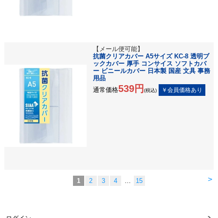
【メール便可能】
抗菌クリアカバー A5サイズ KC-8 透明ブ
ックカバー 厚手 コンサイス ソフトカバ
ー ビニールカバー 日本製 国産 文具 事務
用品
539円
通常価格
(税込)
>
1
2
3
4
…
15