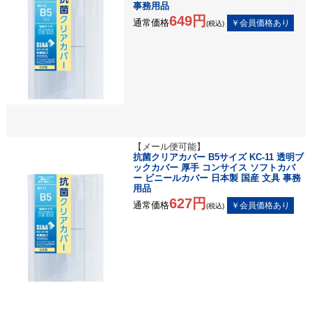
事務用品
649円
通常価格
(税込)
【メール便可能】
抗菌クリアカバー B5サイズ KC-11 透明ブ
ックカバー 厚手 コンサイス ソフトカバ
ー ビニールカバー 日本製 国産 文具 事務
用品
627円
通常価格
(税込)