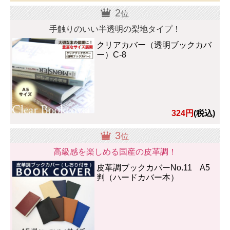
2
位
手触りのいい半透明の梨地タイプ！
クリアカバー（透明ブックカバ
ー）C-8
324円
(税込)
3
位
高級感を楽しめる国産の皮革調！
皮革調ブックカバーNo.11 A5
判（ハードカバー本）