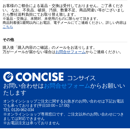
お客様のご都合による返品・交換は受付しておりません。ご了承くださ
い。 なお、不良品、破損、汚損、数量不足、商品間違い等がございまし
たら弊社送料負担にてお取り替え致します。
※返品・交換は、未開封、未使用のものに限らせて頂きます。
商品到着後1週間以内にお電話、電子メールにてご連絡ください。詳しい内容は
こちら
その他
購入後「購入内容のご確認」のメールをお送りします。
万が一メールが届かない場合は
お問合せフォーム
からご連絡ください。
お問い合わせは
お問合せフォーム
からお願いい
たします
オンラインショップご注文に関するお急ぎのお問い合わせは下記お電話
でも承っております(平日10:00～17:00)
TEL 0120-962-034
※オンラインショップ専用窓口です、ご注文以外のお問い合わせにつき
ましては対応できません
※お電話注文は承っておりません