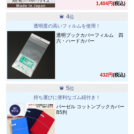
1,404円
(税込)
4
位
透明度の高いフィルムを使用！
透明ブックカバーフィルム 四
六・ハードカバー
432円
(税込)
5
位
持ち運びに便利なゴム紐付き！
バーゼル コットンブックカバー
B5判