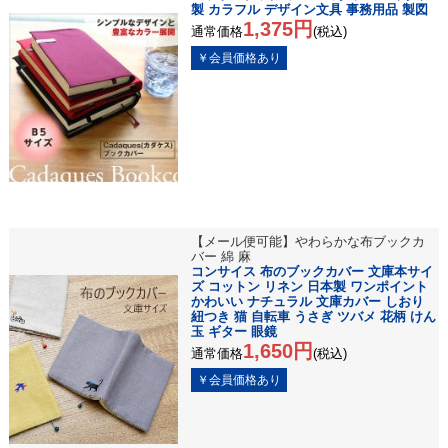
製 カラフル デザイン文具 事務用品 製図
1,375円
通常価格
(税込)
【メール便可能】やわらかな布ブックカ
バー 綿 麻
コンサイス 布のブックカバー 文庫本サイ
ズ コットン リネン 日本製 ワンポイント
かわいい ナチュラル 文庫カバー しおり
紐つき 猫 自転車 うさぎ ツバメ 花柄 けん
玉 ギター 眼鏡
1,650円
通常価格
(税込)