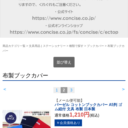
商品カテゴリ一覧
>
文具用品 | ステーショナリー
>
種類で探す
>
ブックカバー
> 布製ブックカ
バー
並び替え
布製ブックカバー
<
>
1
2
3
【メール便可能】
バーゼル コットンブックカバー A5判 ゴ
ム紐付 文具 布製 日本製
1,210円
通常価格
(税込)