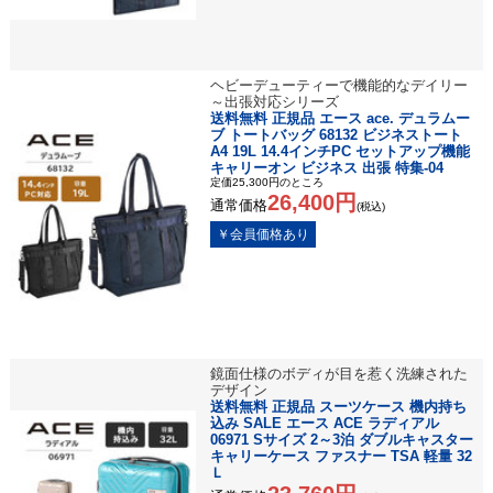
ヘビーデューティーで機能的なデイリー
～出張対応シリーズ
送料無料 正規品 エース ace. デュラムー
ブ トートバッグ 68132 ビジネストート
A4 19L 14.4インチPC セットアップ機能
キャリーオン ビジネス 出張 特集-04
定価25,300円のところ
26,400円
通常価格
(税込)
鏡面仕様のボディが目を惹く洗練された
デザイン
送料無料 正規品 スーツケース 機内持ち
込み SALE エース ACE ラディアル
06971 Sサイズ 2～3泊 ダブルキャスター
キャリーケース ファスナー TSA 軽量 32
Ｌ