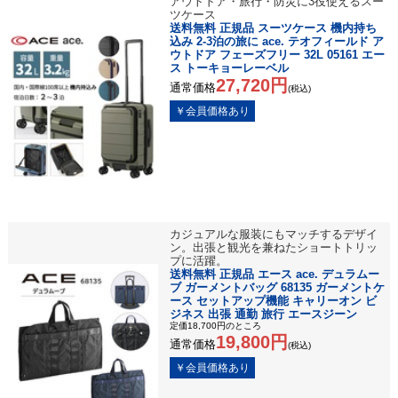
アウトドア・旅行・防災に3役使えるスー
ツケース
送料無料 正規品 スーツケース 機内持ち
込み 2-3泊の旅に ace. テオフィールド ア
ウトドア フェーズフリー 32L 05161 エー
ス トーキョーレーベル
27,720円
通常価格
(税込)
カジュアルな服装にもマッチするデザイ
ン。出張と観光を兼ねたショートトリッ
プに活躍。
送料無料 正規品 エース ace. デュラムー
ブ ガーメントバッグ 68135 ガーメントケ
ース セットアップ機能 キャリーオン ビ
ジネス 出張 通勤 旅行 エースジーン
定価18,700円のところ
19,800円
通常価格
(税込)