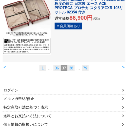
程度の旅に 日本製 エース ACE
PROTECA プロテカ スタリアCXR 103リ
ットル 02354 付き
86,900円
通常価格
(税込)
<
>
1
…
36
37
38
…
79
ログイン
メルマガ申込/停止
特定商取引法に基づく表示
送料とお支払い方法について
個人情報の取扱いについて