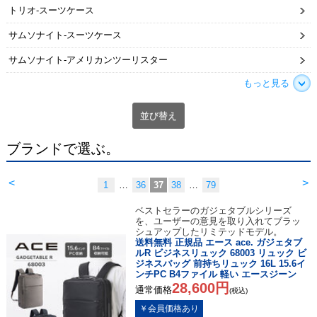
トリオ-スーツケース
サムソナイト-スーツケース
サムソナイト-アメリカンツーリスター
もっと見る
並び替え
ブランドで選ぶ。
<
>
1
…
36
37
38
…
79
ベストセラーのガジェタブルシリーズ
を、ユーザーの意見を取り入れてブラッ
シュアップしたリミテッドモデル。
送料無料 正規品 エース ace. ガジェタブ
ルR ビジネスリュック 68003 リュック ビ
ジネスバッグ 前持ちリュック 16L 15.6イ
ンチPC B4ファイル 軽い エースジーン
28,600円
通常価格
(税込)