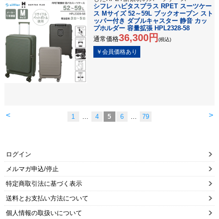
シフレ ハピタスプラス RPET スーツケー
ス Mサイズ 52～59L ブックオープン スト
ッパー付き ダブルキャスター 静音 カッ
プホルダー 容量拡張 HPL2328-58
36,300円
通常価格
(税込)
<
>
1
…
4
5
6
…
79
ログイン
メルマガ申込/停止
特定商取引法に基づく表示
送料とお支払い方法について
個人情報の取扱いについて