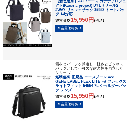
【新色追加】ACE/エース カナナプロジェ
クト(Kanana project) DYLサリール2
2WAY リュックサック 35953 トートバッ
グ A4対応
15,950円
通常価格
(税込)
素材とパーツを厳選し、軽さとビジネス
バッグとして不可欠な耐久性を両立した
シリーズ
送料無料 正規品 エースジーン ace.
GENE LABEL FLEX LITE Fit フレックス
ライトフィット 54554 7L ショルダーバッ
グ メンズ
15,950円
通常価格
(税込)