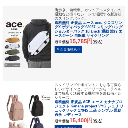
街歩き、自転車、カジュアルスタイルの
通勤など様々なシーンで活躍する新形状
のスリングバッグ。
送料無料 正規品 エース ace. クロスリン
グX ボディバッグ 68037 スリングバッグ
ショルダーバッグ 10.1inch 通勤 旅行 エ
ースジーン 自転車 サイクリング
15,785円
通常価格
(税込)
スタイリングのポイントにもなる可愛ら
しいデザインと、デイリーからトラベル
まで幅広く活躍する機能性を兼ね備えた
シリーズ。
送料無料 正規品 ACE エース カナナプロ
ジェクト Kanana project VYG シェリ リ
ュックサック 17945 上品 シンプル 通勤
通学 レディース
15,400円
通常価格
(税込)