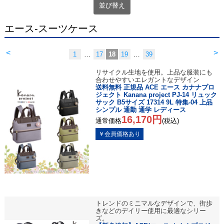
並び替え
エース-スーツケース
<
>
1
…
17
18
19
…
39
リサイクル生地を使用。上品な服装にも
合わせやすいエレガントなデザイン
送料無料 正規品 ACE エース カナナプロ
ジェクト Kanana project PJ-14 リュック
サック B5サイズ 17314 9L 特集-04 上品
シンプル 通勤 通学 レディース
16,170円
通常価格
(税込)
トレンドのミニマルなデザインで、街歩
きなどのデイリー使用に最適なシリー
ズ。