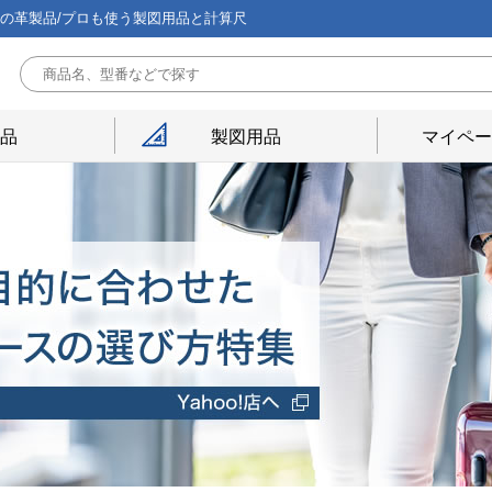
能の革製品/プロも使う製図用品と計算尺
用品
製図用品
マイペー