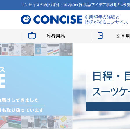
コンサイスの通販/海外・国内の旅行用品/アイデア事務用品/機
創業60年の経験と
技術が光るコンサイス
旅行用品
文具