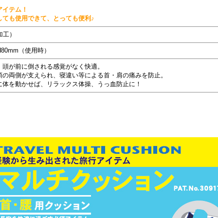
アイテム！
しても使用できて、とっても便利♪
加工）
×H80mm（使用時）
、頭が前に倒される感覚がなく快適。
頭の両側が支えられ、寝違い等による首・肩の痛みを防止。
に体を動かせば、リラックス体操、うっ血防止に！