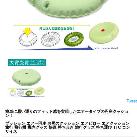
Tweet
簡単に思い通りのフィット感を実現したエアータイプの円座クッショ
ン！
プッション エアー円座 お尻のクッション エアピロー エアクッション
旅行 飛行機 機内グッズ 快適 持ち歩き 旅行グッズ 持ち運び TTC コン
サイス