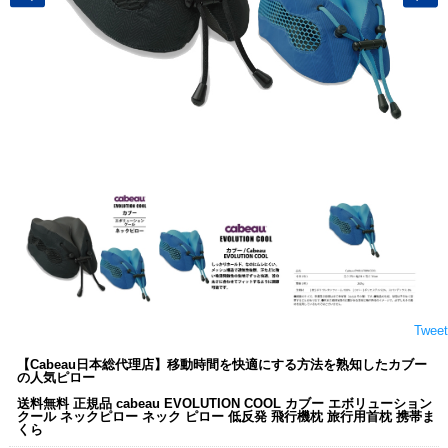
Tweet
【Cabeau日本総代理店】移動時間を快適にする方法を熟知したカブー
の人気ピロー
送料無料 正規品 cabeau EVOLUTION COOL カブー エボリューション
クール ネックピロー ネック ピロー 低反発 飛行機枕 旅行用首枕 携帯ま
くら