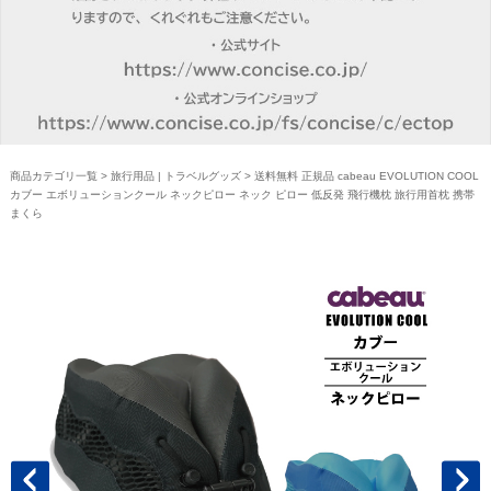
商品カテゴリ一覧
>
旅行用品 | トラベルグッズ
> 送料無料 正規品 cabeau EVOLUTION COOL
カブー エボリューションクール ネックピロー ネック ピロー 低反発 飛行機枕 旅行用首枕 携帯
まくら