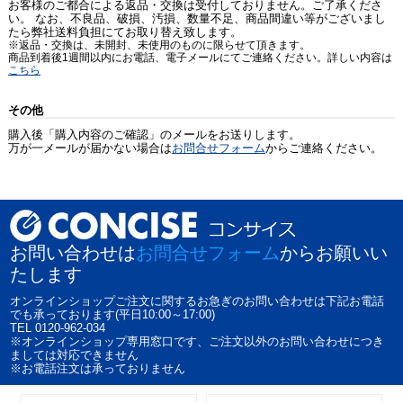
お客様のご都合による返品・交換は受付しておりません。ご了承くださ
い。 なお、不良品、破損、汚損、数量不足、商品間違い等がございまし
たら弊社送料負担にてお取り替え致します。
※返品・交換は、未開封、未使用のものに限らせて頂きます。
商品到着後1週間以内にお電話、電子メールにてご連絡ください。詳しい内容は
こちら
その他
購入後「購入内容のご確認」のメールをお送りします。
万が一メールが届かない場合は
お問合せフォーム
からご連絡ください。
お問い合わせは
お問合せフォーム
からお願いい
たします
オンラインショップご注文に関するお急ぎのお問い合わせは下記お電話
でも承っております(平日10:00～17:00)
TEL 0120-962-034
※オンラインショップ専用窓口です、ご注文以外のお問い合わせにつき
ましては対応できません
※お電話注文は承っておりません