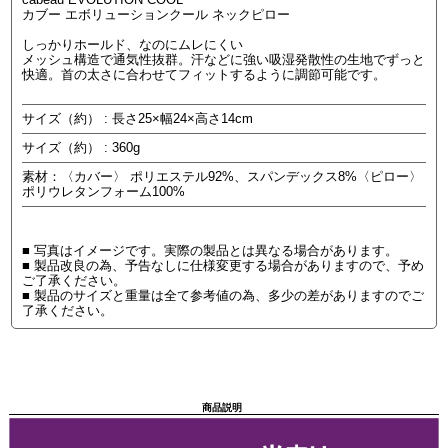
カブー エボリューションクール ネックピロー
しっかりホールド、なのにムレにくい
メッシュ構造で通気性抜群。汗などに強い吸湿発散性の生地でずっと
快適。首の太さに合わせてフィットするように調節可能です。
サイズ（約） : 長さ25×幅24×高さ14cm
サイズ（約） : 360g
素材：〈カバー〉 ポリエステル92%、スパンデックス8%〈ピロー〉
ポリウレタンフォーム100%
■ 写真はイメージです。実際の製品とは異なる場合があります。
■ 製品改良の為、予告なしに仕様変更する場合がありますので、予め
ご了承ください。
■ 製品のサイズと重量は全て参考値の為、多少の差がありますのでご
了承ください。
商品説明