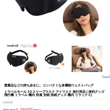
Tweet
貴重品などの持ち歩きに。コンパクトな多機能ウェストバッグ
トラベルモール 3Ｄスリープマスク アイマスク 旅行用品 ( 便利グッズ
飛行機 トラベル 機内 快適 安眠 快眠グッズ 機内 リラックス)
con2113