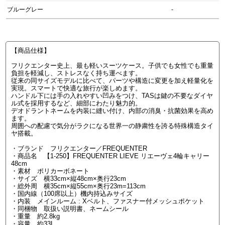
ブルーグレー
-
【商品仕様】
フリクエンター史上、最も軽いスーツケース。子供でも女性でも重量
負担を軽減し、ストレスなく持ち運べます。
従来の同サイズモデルに比べて、パーツや構造に変更を加え軽量化を
実現。スマートで快適な旅行が楽しめます。
ハンドル下には手の入れやすい凹みをつけ、TASは鍵の不要なダイヤ
ル式を採用するなど、細部にわたり魅力的。
デオドラントネームを内装に縫い付け、内部の消臭・抗菌効果を高め
ます。
周囲への配慮で気分がラクになる世界一の静粛性を誇る特殊構造タイ
ヤ搭載。
・ブランド フリクエンター／FREQUENTER
・商品名 【1-250】FREQUENTER LIEVE リエーヴェ4輪キャリー
48cm
・素材 ポリカーボネート
・サイズ 横33cm×縦48cm×奥行23cm
・総外周 横35cm×縦55cm×奥行23m=113cm
・国内線（100席以上）機内持込みサイズ
・内装 メインルーム : Xベルト、ファスナー付メッシュポケット
・同梱物 取扱い説明書、ネームシール
・重量 約2.8kg
・容量 約33L