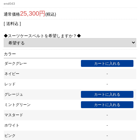
end043
25,300円
通常価格
(税込)
[ 送料込 ]
◆スーツケースベルトを希望しますか？◆
カラー
ダークグレー
ネイビー
-
レッド
-
グレージュ
ミントグリーン
マスタード
-
ホワイト
-
ピンク
-