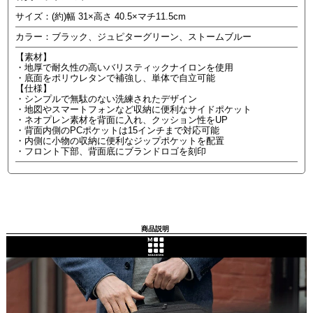
サイズ：(約)幅 31×高さ 40.5×マチ11.5cm
カラー：ブラック、ジュピターグリーン、ストームブルー
【素材】
・地厚で耐久性の高いバリスティックナイロンを使用
・底面をポリウレタンで補強し、単体で自立可能
【仕様】
・シンプルで無駄のない洗練されたデザイン
・地図やスマートフォンなど収納に便利なサイドポケット
・ネオプレン素材を背面に入れ、クッション性をUP
・背面内側のPCポケットは15インチまで対応可能
・内側に小物の収納に便利なジップポケットを配置
・フロント下部、背面底にブランドロゴを刻印
商品説明