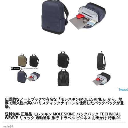
Tweet
伝説的なノートブックで有名な『モレスキン(MOLESKINE)』から、地
厚で耐久性の高いバリスティックナイロンを使用したバックパックが登
場。
送料無料 正規品 モレスキン MOLESKINE バックパック TECHNICAL
WEAVE リュック 通勤通学 旅行 トラベル ビジネス お出かけ 特集-04
mole19