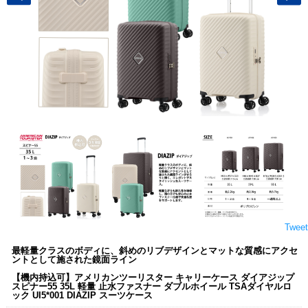
Tweet
最軽量クラスのボディに、斜めのリブデザインとマットな質感にアクセ
ントとして施された鏡面ライン
【機内持込可】アメリカンツーリスター キャリーケース ダイアジップ
スピナー55 35L 軽量 止水ファスナー ダブルホイール TSAダイヤルロ
ック UI5*001 DIAZIP スーツケース