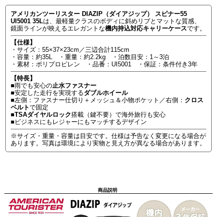
アメリカンツーリスター DIAZIP（ダイアジップ） スピナー55
UI5001 35L
は、最軽量クラスのボディに斜めリブとマットな質感、
鏡面ラインが映えるエレガントな
機内持込対応キャリーケース
です。
【仕様】
・サイズ：55×37×23cm／三辺合計115cm
・容量：約35L ・重量：約2.2kg ・泊数目安：1～3泊
・素材：ポリプロピレン ・品番：UI5001 ・保証：条件付き3年
【特長】
■雨でも安心の
止水ファスナー
■安定した走行を実現する
ダブルホイール
■左側：ファスナー仕切り＋メッシュ＆小物ポケット／右側：
クロス
ベルト
で固定
■
TSAダイヤルロック
搭載（鍵不要）で海外旅行も安心
■ビジネスにもレジャーにもマッチするデザイン
※サイズ・重量・容量は目安です。仕様は予告なく変更になる場合が
あります。写真は環境により実物と見え方が異なる場合があります。
商品説明