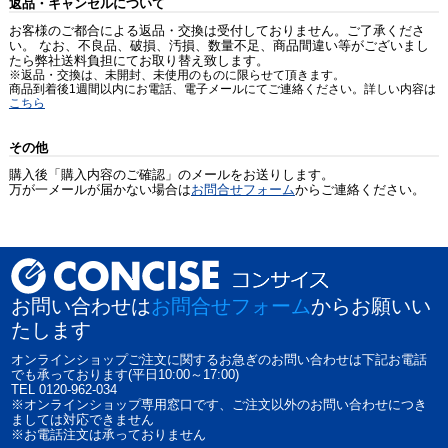
返品・キャンセルについて
お客様のご都合による返品・交換は受付しておりません。ご了承くださ
い。 なお、不良品、破損、汚損、数量不足、商品間違い等がございまし
たら弊社送料負担にてお取り替え致します。
※返品・交換は、未開封、未使用のものに限らせて頂きます。
商品到着後1週間以内にお電話、電子メールにてご連絡ください。詳しい内容は
こちら
その他
購入後「購入内容のご確認」のメールをお送りします。
万が一メールが届かない場合は
お問合せフォーム
からご連絡ください。
お問い合わせは
お問合せフォーム
からお願いい
たします
オンラインショップご注文に関するお急ぎのお問い合わせは下記お電話
でも承っております(平日10:00～17:00)
TEL 0120-962-034
※オンラインショップ専用窓口です、ご注文以外のお問い合わせにつき
ましては対応できません
※お電話注文は承っておりません