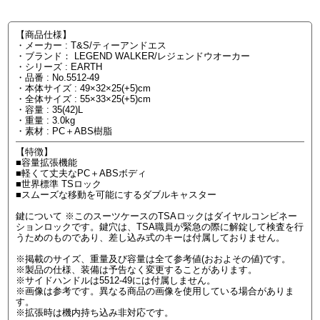
【商品仕様】
・メーカー : T&S/ティーアンドエス
・ブランド： LEGEND WALKER/レジェンドウオーカー
・シリーズ : EARTH
・品番 : No.5512-49
・本体サイズ : 49×32×25(+5)cm
・全体サイズ : 55×33×25(+5)cm
・容量 : 35(42)L
・重量 : 3.0kg
・素材 : PC＋ABS樹脂
【特徴】
■容量拡張機能
■軽くて丈夫なPC＋ABSボディ
■世界標準 TSロック
■スムーズな移動を可能にするダブルキャスター
鍵について ※このスーツケースのTSAロックはダイヤルコンビネー
ションロックです。鍵穴は、TSA職員が緊急の際に解錠して検査を行
うためのものであり、差し込み式のキーは付属しておりません。
※掲載のサイズ、重量及び容量は全て参考値(おおよその値)です。
※製品の仕様、装備は予告なく変更することがあります。
※サイドハンドルは5512-49には付属しません。
※画像は参考です。異なる商品の画像を使用している場合がありま
す。
※拡張時は機内持ち込み非対応です。