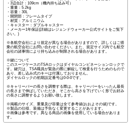
・3辺合計：109cm（機内持ち込み可）
・重量：5.2kg
・容量：30L
・開閉部：フレームタイプ
・材質：アルミニウム
・キャスター：ダブルキャスター
・メーカー1年保証(詳細はレジェンドウォーカー公式サイトをご覧下
さい。)
※各航空会社により規定が異なる場合がありますので、詳しくはご搭
乗の航空会社にお問い合わせください。また、規定サイズ内でも航空
会社の諸事情により持ち込みが制限される場合があります。
※鍵について
このスーツケースのTSAロックはダイヤルコンビネーションロックで
す。鍵穴は、TSA職員が緊急の際に解錠して検査を行うためのもので
あり、差し込み式のキーは付属しておりません。
ダイヤルロックの初期設定番号は0-0-0です。
※キャリーバーの長さを調整する際は、キャリーバーをいったん最長
の長さまで伸ばしていただき、そこから高さを下げていく形でお好み
の長さに調整するようお願い致します。
※掲載のサイズ、重量及び容量は全て参考値(おおよその値)です。
※製品の仕様、装備は予告なく変更することがあります。
※画像は参考です。異なる商品の画像を使用している場合がありま
す。