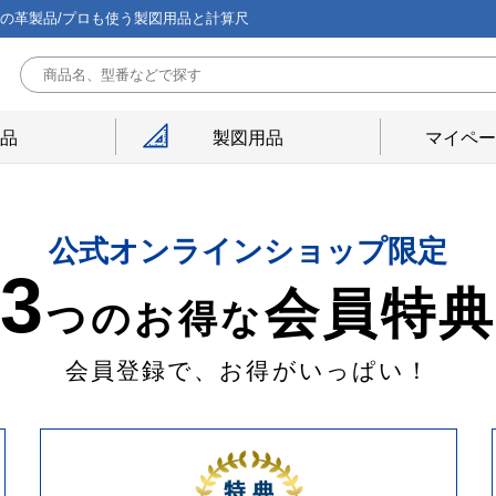
能の革製品/プロも使う製図用品と計算尺
用品
製図用品
マイペー
公式オンラインショップ限定
3
会員特
つのお得な
会員登録で、お得がいっぱい！