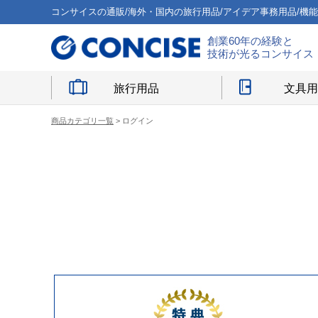
コンサイスの通販/海外・国内の旅行用品/アイデア事務用品/機
創業60年の経験と
技術が光るコンサイス
旅行用品
文具
商品カテゴリ一覧
> ログイン