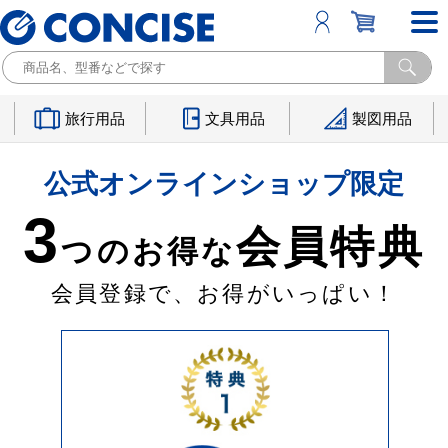
旅行用品
文具用品
製図用品
公式オンラインショップ限定
3
会員特典
つのお得な
会員登録で、お得がいっぱい！