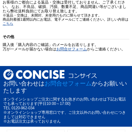
お客様のご都合による返品・交換は受付しておりません。ご了承くださ
い。 なお、不良品、破損、汚損、数量不足、商品間違い等がございまし
たら弊社送料負担にてお取り替え致します。
※返品・交換は、未開封、未使用のものに限らせて頂きます。
商品到着後1週間以内にお電話、電子メールにてご連絡ください。詳しい内容は
こちら
その他
購入後「購入内容のご確認」のメールをお送りします。
万が一メールが届かない場合は
お問合せフォーム
からご連絡ください。
お問い合わせは
お問合せフォーム
からお願いい
たします
オンラインショップご注文に関するお急ぎのお問い合わせは下記お電話
でも承っております(平日10:00～17:00)
TEL 0120-962-034
※オンラインショップ専用窓口です、ご注文以外のお問い合わせにつき
ましては対応できません
※お電話注文は承っておりません