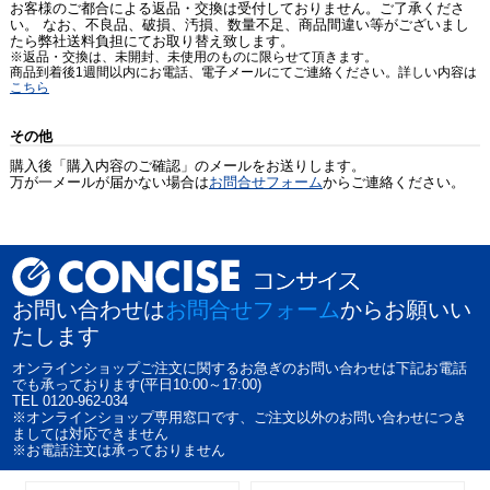
お客様のご都合による返品・交換は受付しておりません。ご了承くださ
い。 なお、不良品、破損、汚損、数量不足、商品間違い等がございまし
たら弊社送料負担にてお取り替え致します。
※返品・交換は、未開封、未使用のものに限らせて頂きます。
商品到着後1週間以内にお電話、電子メールにてご連絡ください。詳しい内容は
こちら
その他
購入後「購入内容のご確認」のメールをお送りします。
万が一メールが届かない場合は
お問合せフォーム
からご連絡ください。
お問い合わせは
お問合せフォーム
からお願いい
たします
オンラインショップご注文に関するお急ぎのお問い合わせは下記お電話
でも承っております(平日10:00～17:00)
TEL 0120-962-034
※オンラインショップ専用窓口です、ご注文以外のお問い合わせにつき
ましては対応できません
※お電話注文は承っておりません