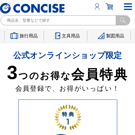
旅行用品
文具用品
製図用品
公式オンラインショップ限定
3
会員特典
つのお得な
会員登録で、お得がいっぱい！