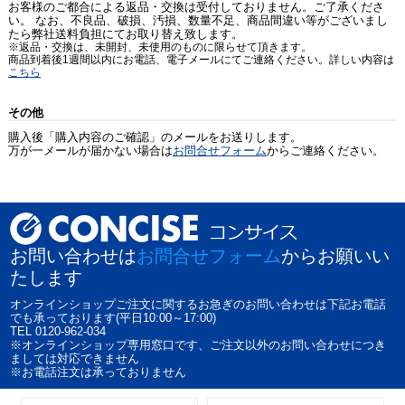
お客様のご都合による返品・交換は受付しておりません。ご了承くださ
い。 なお、不良品、破損、汚損、数量不足、商品間違い等がございまし
たら弊社送料負担にてお取り替え致します。
※返品・交換は、未開封、未使用のものに限らせて頂きます。
商品到着後1週間以内にお電話、電子メールにてご連絡ください。詳しい内容は
こちら
その他
購入後「購入内容のご確認」のメールをお送りします。
万が一メールが届かない場合は
お問合せフォーム
からご連絡ください。
お問い合わせは
お問合せフォーム
からお願いい
たします
オンラインショップご注文に関するお急ぎのお問い合わせは下記お電話
でも承っております(平日10:00～17:00)
TEL 0120-962-034
※オンラインショップ専用窓口です、ご注文以外のお問い合わせにつき
ましては対応できません
※お電話注文は承っておりません