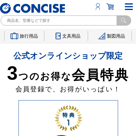
旅行用品
文具用品
製図用品
公式オンラインショップ限定
3
会員特典
つのお得な
会員登録で、お得がいっぱい！