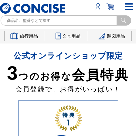
旅行用品
文具用品
製図用品
公式オンラインショップ限定
3
会員特典
つのお得な
会員登録で、お得がいっぱい！