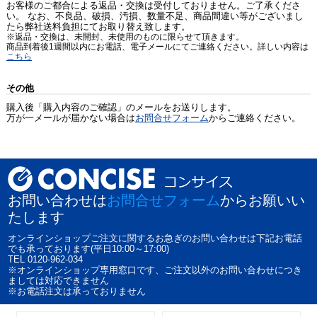
お客様のご都合による返品・交換は受付しておりません。ご了承くださ
い。 なお、不良品、破損、汚損、数量不足、商品間違い等がございまし
たら弊社送料負担にてお取り替え致します。
※返品・交換は、未開封、未使用のものに限らせて頂きます。
商品到着後1週間以内にお電話、電子メールにてご連絡ください。詳しい内容は
こちら
その他
購入後「購入内容のご確認」のメールをお送りします。
万が一メールが届かない場合は
お問合せフォーム
からご連絡ください。
お問い合わせは
お問合せフォーム
からお願いい
たします
オンラインショップご注文に関するお急ぎのお問い合わせは下記お電話
でも承っております(平日10:00～17:00)
TEL 0120-962-034
※オンラインショップ専用窓口です、ご注文以外のお問い合わせにつき
ましては対応できません
※お電話注文は承っておりません