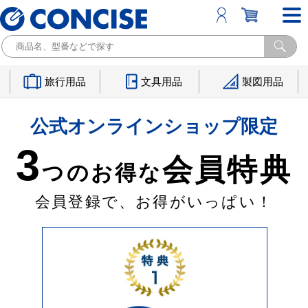
旅行用品
文具用品
製図用品
公式オンラインショップ限定
3
会員特典
つのお得な
会員登録で、お得がいっぱい！