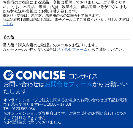
お客様のご都合による返品・交換は受付しておりません。ご了承くださ
い。 なお、不良品、破損、汚損、数量不足、商品間違い等がございまし
たら弊社送料負担にてお取り替え致します。
※返品・交換は、未開封、未使用のものに限らせて頂きます。
商品到着後1週間以内にお電話、電子メールにてご連絡ください。詳しい内容は
こちら
その他
購入後「購入内容のご確認」のメールをお送りします。
万が一メールが届かない場合は
お問合せフォーム
からご連絡ください。
お問い合わせは
お問合せフォーム
からお願いい
たします
オンラインショップご注文に関するお急ぎのお問い合わせは下記お電話
でも承っております(平日10:00～17:00)
TEL 0120-962-034
※オンラインショップ専用窓口です、ご注文以外のお問い合わせにつき
ましては対応できません
※お電話注文は承っておりません