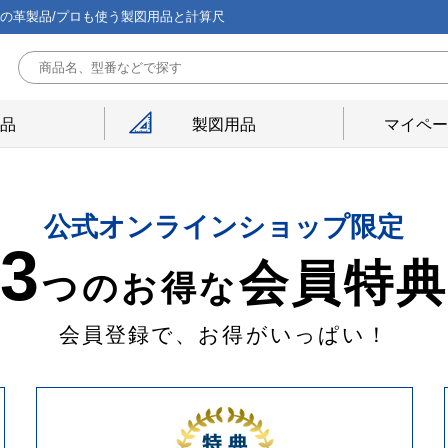
能の革製品/プロも使う製図用品と計算尺
用品
製図用品
マイペー
公式オンラインショップ限定
3
会員特
つのお得な
会員登録で、お得がいっぱい！