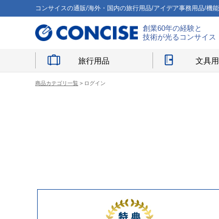
コンサイスの通販/海外・国内の旅行用品/アイデア事務用品/機
創業60年の経験と
技術が光るコンサイス
旅行用品
文具
商品カテゴリ一覧
> ログイン