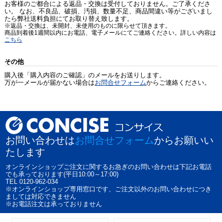
お客様のご都合による返品・交換は受付しておりません。ご了承くださ
い。 なお、不良品、破損、汚損、数量不足、商品間違い等がございまし
たら弊社送料負担にてお取り替え致します。
※返品・交換は、未開封、未使用のものに限らせて頂きます。
商品到着後1週間以内にお電話、電子メールにてご連絡ください。詳しい内容は
こちら
その他
購入後「購入内容のご確認」のメールをお送りします。
万が一メールが届かない場合は
お問合せフォーム
からご連絡ください。
お問い合わせは
お問合せフォーム
からお願いい
たします
オンラインショップご注文に関するお急ぎのお問い合わせは下記お電話
でも承っております(平日10:00～17:00)
TEL 0120-962-034
※オンラインショップ専用窓口です、ご注文以外のお問い合わせにつき
ましては対応できません
※お電話注文は承っておりません