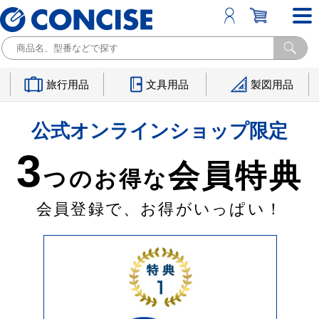
旅行用品
文具用品
製図用品
公式オンラインショップ限定
3
会員特典
つのお得な
会員登録で、お得がいっぱい！