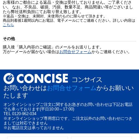
お客様のご都合による返品・交換は受付しておりません。ご了承くださ
い。 なお、不良品、破損、汚損、数量不足、商品間違い等がございまし
たら弊社送料負担にてお取り替え致します。
※返品・交換は、未開封、未使用のものに限らせて頂きます。
商品到着後1週間以内にお電話、電子メールにてご連絡ください。詳しい内容は
こちら
その他
購入後「購入内容のご確認」のメールをお送りします。
万が一メールが届かない場合は
お問合せフォーム
からご連絡ください。
お問い合わせは
お問合せフォーム
からお願いい
たします
オンラインショップご注文に関するお急ぎのお問い合わせは下記お電話
でも承っております(平日10:00～17:00)
TEL 0120-962-034
※オンラインショップ専用窓口です、ご注文以外のお問い合わせにつき
ましては対応できません
※お電話注文は承っておりません