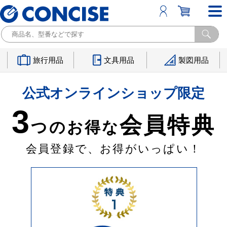
旅行用品
文具用品
製図用品
公式オンラインショップ限定
3
会員特典
つのお得な
会員登録で、お得がいっぱい！