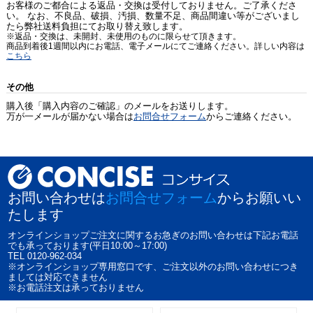
お客様のご都合による返品・交換は受付しておりません。ご了承くださ
い。 なお、不良品、破損、汚損、数量不足、商品間違い等がございまし
たら弊社送料負担にてお取り替え致します。
※返品・交換は、未開封、未使用のものに限らせて頂きます。
商品到着後1週間以内にお電話、電子メールにてご連絡ください。詳しい内容は
こちら
その他
購入後「購入内容のご確認」のメールをお送りします。
万が一メールが届かない場合は
お問合せフォーム
からご連絡ください。
お問い合わせは
お問合せフォーム
からお願いい
たします
オンラインショップご注文に関するお急ぎのお問い合わせは下記お電話
でも承っております(平日10:00～17:00)
TEL 0120-962-034
※オンラインショップ専用窓口です、ご注文以外のお問い合わせにつき
ましては対応できません
※お電話注文は承っておりません