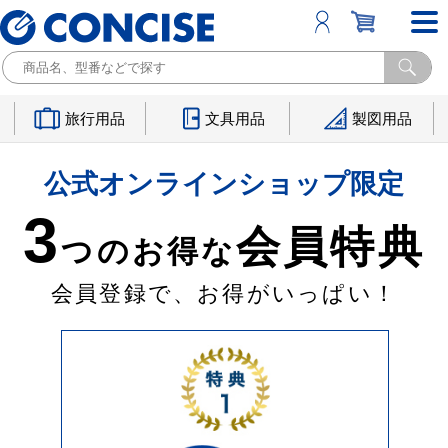
旅行用品
文具用品
製図用品
公式オンラインショップ限定
3
会員特典
つのお得な
会員登録で、お得がいっぱい！