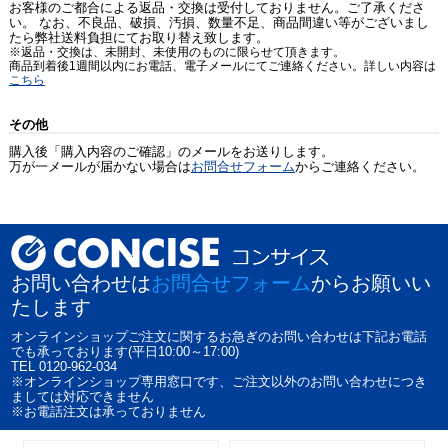
お客様のご都合による返品・交換は受付しておりません。ご了承くださ
い。 なお、不良品、破損、汚損、数量不足、商品間違い等がございまし
たら弊社送料負担にてお取り替え致します。
※返品・交換は、未開封、未使用のものに限らせて頂きます。
商品到着後1週間以内にお電話、電子メールにてご連絡ください。詳しい内容は
こちら
その他
購入後「購入内容のご確認」のメールをお送りします。
万が一メールが届かない場合は
お問合せフォーム
からご連絡ください。
お問い合わせは
お問合せフォーム
からお願いい
たします
オンラインショップご注文に関するお急ぎのお問い合わせは下記お電話
でも承っております(平日10:00～17:00)
TEL 0120-962-034
※オンラインショップ専用窓口です、ご注文以外のお問い合わせにつき
ましては対応できません
※お電話注文は承っておりません