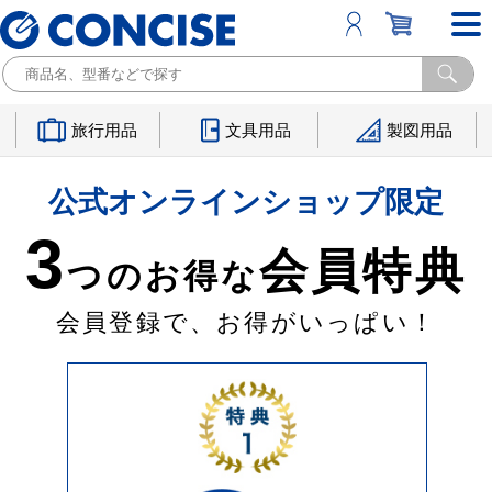
旅行用品
文具用品
製図用品
公式オンラインショップ限定
3
会員特典
つのお得な
会員登録で、お得がいっぱい！