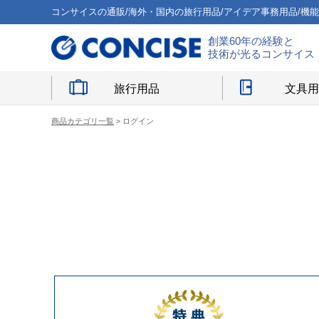
コンサイスの通販/海外・国内の旅行用品/アイデア事務用品/機
創業60年の経験と
技術が光るコンサイス
旅行用品
文具
商品カテゴリ一覧
> ログイン