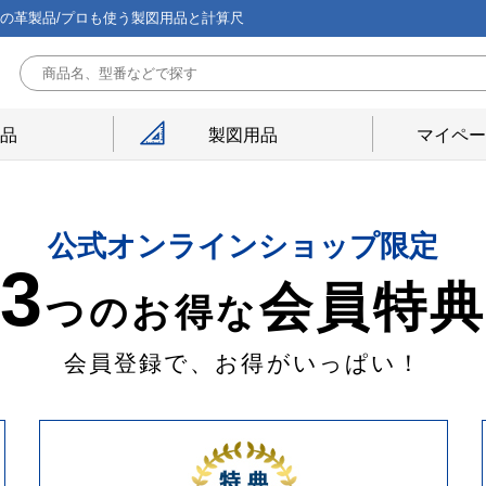
能の革製品/プロも使う製図用品と計算尺
用品
製図用品
マイペー
公式オンラインショップ限定
3
会員特
つのお得な
会員登録で、お得がいっぱい！