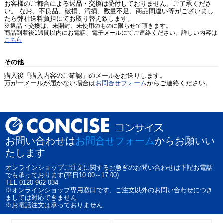
お客様のご都合による返品・交換は受付しておりません。ご了承くださ
い。 なお、不良品、破損、汚損、数量不足、商品間違い等がございまし
たら弊社送料負担にてお取り替え致します。
※返品・交換は、未開封、未使用のものに限らせて頂きます。
商品到着後1週間以内にお電話、電子メールにてご連絡ください。詳しい内容は
こちら
その他
購入後「購入内容のご確認」のメールをお送りします。
万が一メールが届かない場合は
お問合せフォーム
からご連絡ください。
お問い合わせは
お問合せフォーム
からお願いい
たします
オンラインショップご注文に関するお急ぎのお問い合わせは下記お電話
でも承っております(平日10:00～17:00)
TEL 0120-962-034
※オンラインショップ専用窓口です、ご注文以外のお問い合わせにつき
ましては対応できません
※お電話注文は承っておりません