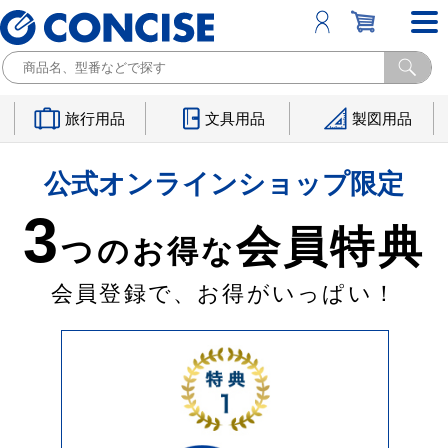
旅行用品
文具用品
製図用品
公式オンラインショップ限定
3
会員特典
つのお得な
会員登録で、お得がいっぱい！