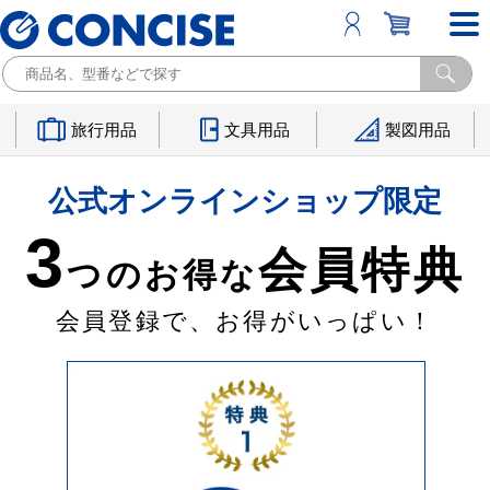
旅行用品
文具用品
製図用品
公式オンラインショップ限定
3
会員特典
つのお得な
会員登録で、お得がいっぱい！