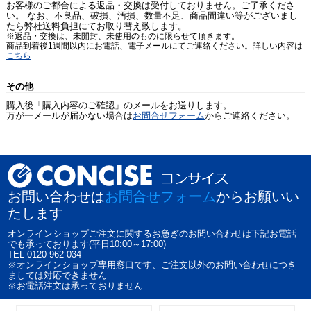
お客様のご都合による返品・交換は受付しておりません。ご了承くださ
い。 なお、不良品、破損、汚損、数量不足、商品間違い等がございまし
たら弊社送料負担にてお取り替え致します。
※返品・交換は、未開封、未使用のものに限らせて頂きます。
商品到着後1週間以内にお電話、電子メールにてご連絡ください。詳しい内容は
こちら
その他
購入後「購入内容のご確認」のメールをお送りします。
万が一メールが届かない場合は
お問合せフォーム
からご連絡ください。
お問い合わせは
お問合せフォーム
からお願いい
たします
オンラインショップご注文に関するお急ぎのお問い合わせは下記お電話
でも承っております(平日10:00～17:00)
TEL 0120-962-034
※オンラインショップ専用窓口です、ご注文以外のお問い合わせにつき
ましては対応できません
※お電話注文は承っておりません