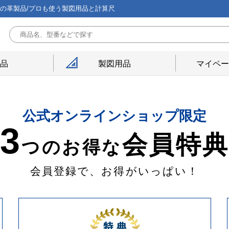
能の革製品/プロも使う製図用品と計算尺
用品
製図用品
マイペー
公式オンラインショップ限定
3
会員特
つのお得な
会員登録で、お得がいっぱい！