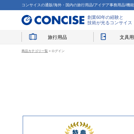
コンサイスの通販/海外・国内の旅行用品/アイデア事務用品/機
創業60年の経験と
技術が光るコンサイス
旅行用品
文具
商品カテゴリ一覧
> ログイン