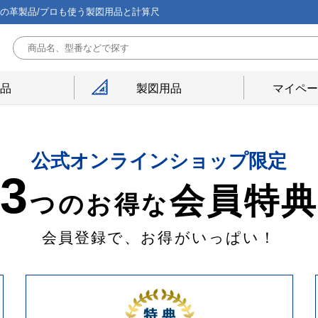
能の革製品/プロも使う製図用品と計算尺
用品
製図用品
マイペー
公式オンラインショップ限定
3
会員特
つのお得な
会員登録で、お得がいっぱい！