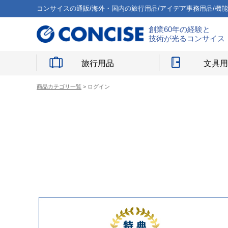
コンサイスの通販/海外・国内の旅行用品/アイデア事務用品/機
創業60年の経験と
技術が光るコンサイス
旅行用品
文具
商品カテゴリ一覧
> ログイン