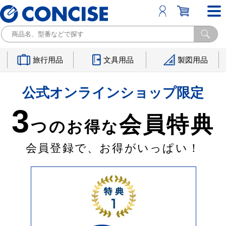
旅行用品
文具用品
製図用品
公式オンラインショップ限定
3
会員特典
つのお得な
会員登録で、お得がいっぱい！