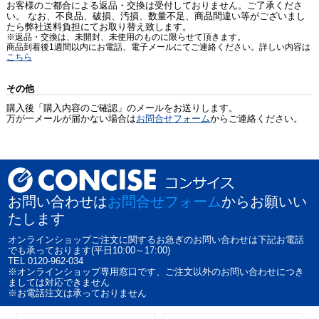
お客様のご都合による返品・交換は受付しておりません。ご了承くださ
い。 なお、不良品、破損、汚損、数量不足、商品間違い等がございまし
たら弊社送料負担にてお取り替え致します。
※返品・交換は、未開封、未使用のものに限らせて頂きます。
商品到着後1週間以内にお電話、電子メールにてご連絡ください。詳しい内容は
こちら
その他
購入後「購入内容のご確認」のメールをお送りします。
万が一メールが届かない場合は
お問合せフォーム
からご連絡ください。
お問い合わせは
お問合せフォーム
からお願いい
たします
オンラインショップご注文に関するお急ぎのお問い合わせは下記お電話
でも承っております(平日10:00～17:00)
TEL 0120-962-034
※オンラインショップ専用窓口です、ご注文以外のお問い合わせにつき
ましては対応できません
※お電話注文は承っておりません