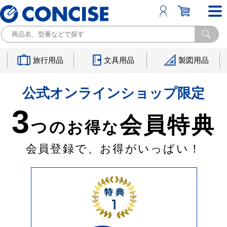
旅行用品
文具用品
製図用品
公式オンラインショップ限定
3
会員特典
つのお得な
会員登録で、お得がいっぱい！