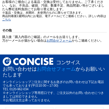
お客様のご都合による返品・交換は受付しておりません。ご了承くださ
い。 なお、不良品、破損、汚損、数量不足、商品間違い等がございまし
たら弊社送料負担にてお取り替え致します。
※返品・交換は、未開封、未使用のものに限らせて頂きます。
商品到着後1週間以内にお電話、電子メールにてご連絡ください。詳しい内容は
こちら
その他
購入後「購入内容のご確認」のメールをお送りします。
万が一メールが届かない場合は
お問合せフォーム
からご連絡ください。
お問い合わせは
お問合せフォーム
からお願いい
たします
オンラインショップご注文に関するお急ぎのお問い合わせは下記お電話
でも承っております(平日10:00～17:00)
TEL 0120-962-034
※オンラインショップ専用窓口です、ご注文以外のお問い合わせにつき
ましては対応できません
※お電話注文は承っておりません