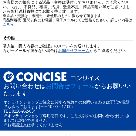
お客様のご都合による返品・交換は受付しておりません。ご了承くださ
い。 なお、不良品、破損、汚損、数量不足、商品間違い等がございまし
たら弊社送料負担にてお取り替え致します。
※返品・交換は、未開封、未使用のものに限らせて頂きます。
商品到着後1週間以内にお電話、電子メールにてご連絡ください。詳しい内容は
こちら
その他
購入後「購入内容のご確認」のメールをお送りします。
万が一メールが届かない場合は
お問合せフォーム
からご連絡ください。
お問い合わせは
お問合せフォーム
からお願いい
たします
オンラインショップご注文に関するお急ぎのお問い合わせは下記お電話
でも承っております(平日10:00～17:00)
TEL 0120-962-034
※オンラインショップ専用窓口です、ご注文以外のお問い合わせにつき
ましては対応できません
※お電話注文は承っておりません