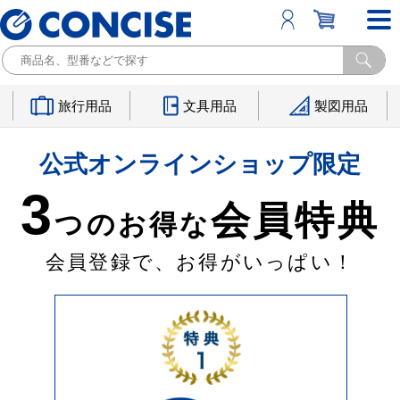
旅行用品
文具用品
製図用品
公式オンラインショップ限定
3
会員特典
つのお得な
会員登録で、お得がいっぱい！