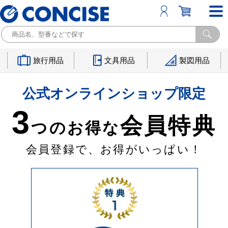
旅行用品
文具用品
製図用品
公式オンラインショップ限定
3
会員特典
つのお得な
会員登録で、お得がいっぱい！