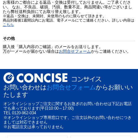
お客様のご都合による返品・交換は受付しておりません。ご了承くださ
い。 なお、不良品、破損、汚損、数量不足、商品間違い等がございまし
たら弊社送料負担にてお取り替え致します。
※返品・交換は、未開封、未使用のものに限らせて頂きます。
商品到着後1週間以内にお電話、電子メールにてご連絡ください。詳しい内容は
こちら
その他
購入後「購入内容のご確認」のメールをお送りします。
万が一メールが届かない場合は
お問合せフォーム
からご連絡ください。
お問い合わせは
お問合せフォーム
からお願いい
たします
オンラインショップご注文に関するお急ぎのお問い合わせは下記お電話
でも承っております(平日10:00～17:00)
TEL 0120-962-034
※オンラインショップ専用窓口です、ご注文以外のお問い合わせにつき
ましては対応できません
※お電話注文は承っておりません