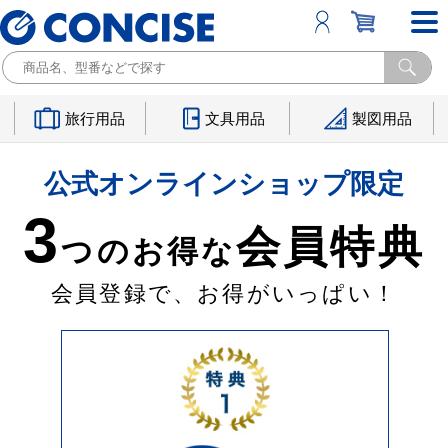
旅行用品
文具用品
製図用品
公式オンラインショップ限定
3
会員特典
つのお得な
会員登録で、お得がいっぱい！