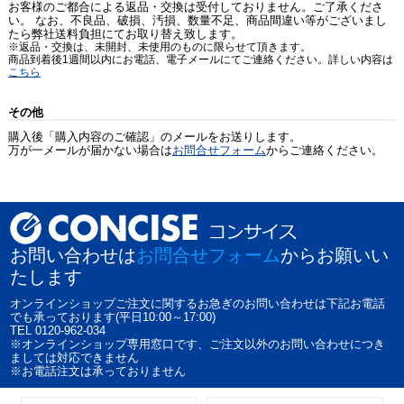
お客様のご都合による返品・交換は受付しておりません。ご了承くださ
い。 なお、不良品、破損、汚損、数量不足、商品間違い等がございまし
たら弊社送料負担にてお取り替え致します。
※返品・交換は、未開封、未使用のものに限らせて頂きます。
商品到着後1週間以内にお電話、電子メールにてご連絡ください。詳しい内容は
こちら
その他
購入後「購入内容のご確認」のメールをお送りします。
万が一メールが届かない場合は
お問合せフォーム
からご連絡ください。
お問い合わせは
お問合せフォーム
からお願いい
たします
オンラインショップご注文に関するお急ぎのお問い合わせは下記お電話
でも承っております(平日10:00～17:00)
TEL 0120-962-034
※オンラインショップ専用窓口です、ご注文以外のお問い合わせにつき
ましては対応できません
※お電話注文は承っておりません