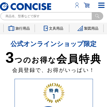
旅行用品
文具用品
製図用品
公式オンラインショップ限定
3
会員特典
つのお得な
会員登録で、お得がいっぱい！