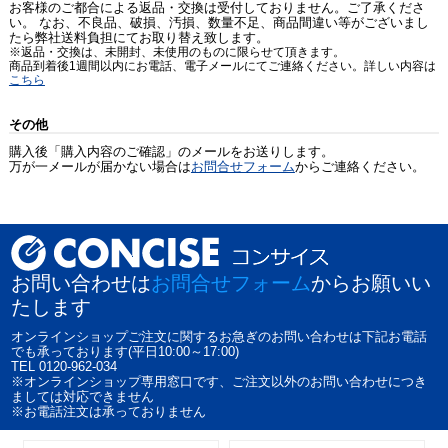
お客様のご都合による返品・交換は受付しておりません。ご了承くださ
い。 なお、不良品、破損、汚損、数量不足、商品間違い等がございまし
たら弊社送料負担にてお取り替え致します。
※返品・交換は、未開封、未使用のものに限らせて頂きます。
商品到着後1週間以内にお電話、電子メールにてご連絡ください。詳しい内容は
こちら
その他
購入後「購入内容のご確認」のメールをお送りします。
万が一メールが届かない場合は
お問合せフォーム
からご連絡ください。
お問い合わせは
お問合せフォーム
からお願いい
たします
オンラインショップご注文に関するお急ぎのお問い合わせは下記お電話
でも承っております(平日10:00～17:00)
TEL 0120-962-034
※オンラインショップ専用窓口です、ご注文以外のお問い合わせにつき
ましては対応できません
※お電話注文は承っておりません